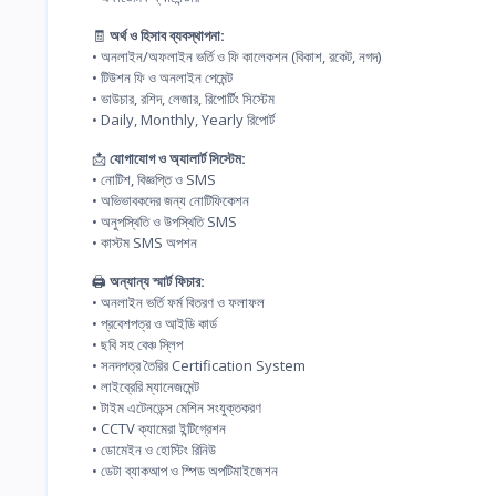
🧾
অর্থ ও হিসাব ব্যবস্থাপনা:
• অনলাইন/অফলাইন ভর্তি ও ফি কালেকশন (বিকাশ, রকেট, নগদ)
• টিউশন ফি ও অনলাইন পেমেন্ট
• ভাউচার, রশিদ, লেজার, রিপোর্টিং সিস্টেম
• Daily, Monthly, Yearly রিপোর্ট
📩
যোগাযোগ ও অ্যালার্ট সিস্টেম:
• নোটিশ, বিজ্ঞপ্তি ও SMS
• অভিভাবকদের জন্য নোটিফিকেশন
• অনুপস্থিতি ও উপস্থিতি SMS
• কাস্টম SMS অপশন
🖨️
অন্যান্য স্মার্ট ফিচার:
• অনলাইন ভর্তি ফর্ম বিতরণ ও ফলাফল
• প্রবেশপত্র ও আইডি কার্ড
• ছবি সহ বেঞ্চ স্লিপ
• সনদপত্র তৈরির Certification System
• লাইব্রেরি ম্যানেজমেন্ট
• টাইম এটেনডেন্স মেশিন সংযুক্তকরণ
• CCTV ক্যামেরা ইন্টিগ্রেশন
• ডোমেইন ও হোস্টিং রিনিউ
• ডেটা ব্যাকআপ ও স্পিড অপটিমাইজেশন