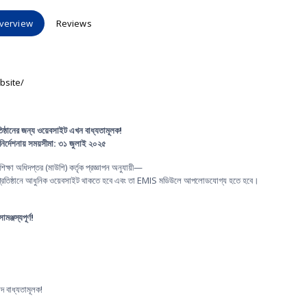
verview
Reviews
bsite/
রতিষ্ঠানের জন্য ওয়েবসাইট এখন বাধ্যতামূলক!
 নির্দেশনায় সময়সীমা: ৩১ জুলাই ২০২৫
শিক্ষা অধিদপ্তর (মাউশি) কর্তৃক প্রজ্ঞাপন অনুযায়ী—
ক প্রতিষ্ঠানে আধুনিক ওয়েবসাইট থাকতে হবে এবং তা EMIS মডিউলে আপলোডযোগ্য হতে হবে।
্জস্যপূর্ণ!
াদ বাধ্যতামূলক!