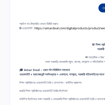
O
প্রাইস সহ বিস্তারিত দেখতে ভিজিট করুন-
🌐 ওয়েবসাইট :
https://amardeal.com/digitalproducts/product/we
🚨 শিক্ষা প্
সরকারী
📢 মাধ্যমিক ও উচ্চ 
সকল সরকারি-বেসরকারি স্কুল, কলেজ, মাদ্রাসা ও পলিটেকনি
🎓 Amar Deal – ওয়ান স্টপ ডিজিটাল সমাধান!
ওয়েবসাইট + ম্যানেজমেন্ট সফটওয়্যার = একসাথে, সাশ্রয়ে, সরকারি গাইডলাইনের সাথে সামঞ
শিক্ষা প্রতিষ্ঠানের ওয়েবসাইট তৈরি ও হালনাগাদ - মাউশির প্রজ্ঞাপন
জরুরি শিক্ষা প্রতিষ্ঠানের ওয়েবসাইট তৈরির নির্দেশনা!
মাউশি’র নির্দেশনায় সকল সরকারি ও বেসরকারি শিক্ষা প্রতিষ্ঠানের ওয়েবসাইট তৈরি ও হালনাগ