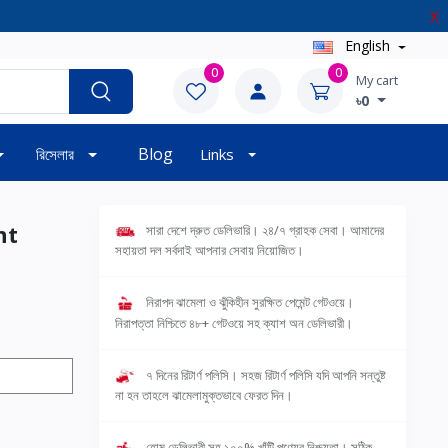
X
English
0
0
My cart
৳0
Blog
রিসেলার
Links
nt
সারা দেশে দ্রুত ডেলিভারি। ২৪/৭ গ্রাহক সেবা। আমাদের
সহায়তা দল সর্বদাই আপনার সেবায় নিয়োজিত।
নিরাপদ ঝামেলা ও ঝুঁকিহীন সুরক্ষিত পেমেন্ট গেটওয়ে।
নিরাপত্তা নিশ্চিতে ৪৮+ গেটওয়ে সহ ক্যাশ অন ডেলিভারী।
৭ দিনের রিটার্ণ পলিসি। সহজ রিটার্ণ পলিসি যদি আপনি সন্তুষ্ট
না হন তাহলে ঝামেলামুক্তভাবে ফেরত দিন।
হোম ডেলিভারী সহ ১০০% খাঁটি পণ্যের নিশ্চয়তা। সঠিক