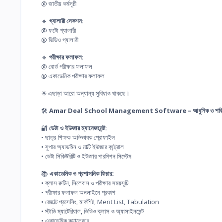
@ জাতীয় কর্মসূচী
🔸
গ্যালারী সেকশন:
@ ফটো গ্যালারী
@ ভিডিও গ্যালারী
🔸
পরীক্ষার ফলাফল:
@ বোর্ড পরীক্ষার ফলাফল
@ একাডেমিক পরীক্ষার ফলাফল
✴️ এছাড়া আরো অন্যান্য সুবিধাও থাকছে।
🛠️
Amar Deal School Management Software – আধুনিক ও শক্তিশ
🔐
ডেটা ও ইউজার ম্যানেজমেন্ট:
• ছাত্র-শিক্ষক-অভিভাবক প্রোফাইল
• সুপার অ্যাডমিন ও মাল্টি ইউজার কন্ট্রোল
• ডেটা সিকিউরিটি ও ইউজার পারমিশন সিস্টেম
📚
একাডেমিক ও প্রশাসনিক ফিচার:
• ক্লাস রুটিন, সিলেবাস ও পরীক্ষার সময়সূচি
• পরীক্ষার ফলাফল অনলাইনে প্রকাশ
• রেজাল্ট প্রসেসিং, মার্কশিট, Merit List, Tabulation
• স্টাডি ম্যাটেরিয়াল, ভিডিও ক্লাস ও অ্যাসাইনমেন্ট
• একাডেমিক ক্যালেন্ডার