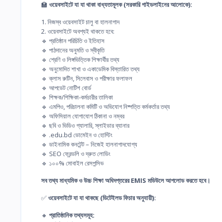
🏫
ওয়েবসাইটে যা যা থাকা বাধ্যতামূলক (সরকারি গাইডলাইনের আলোকে):
1. নিজস্ব ওয়েবসাইট চালু বা হালনাগাদ
2. ওয়েবসাইটে অবশ্যই থাকতে হবে:
🔹 প্রতিষ্ঠান পরিচিতি ও ইতিহাস
🔹 পাঠদানের অনুমতি ও স্বীকৃতি
🔹 শ্রেণি ও লিঙ্গভিত্তিক শিক্ষার্থীর তথ্য
🔹 অনুমোদিত শাখা ও একাডেমিক বিস্তারিত তথ্য
🔹 ক্লাস রুটিন, সিলেবাস ও পরীক্ষার ফলাফল
🔹 আপডেট নোটিশ বোর্ড
🔹 শিক্ষক/শিক্ষিকা-কর্মচারীর তালিকা
🔹 এমপিও, পরিচালনা কমিটি ও অভিযোগ নিষ্পত্তি কর্মকর্তার তথ্য
🔹 অফিসিয়াল যোগাযোগ ঠিকানা ও নম্বর
🔹 ছবি ও ভিডিও গ্যালারি, স্লাইডার ব্যানার
🔹 .edu.bd ডোমেইন ও হোস্টিং
🔹 ডাইনামিক কনটেন্ট – নিজেই হালনাগাদযোগ্য
🔹 SEO ফ্রেন্ডলি ও দ্রুত লোডিং
🔹 ১০০% মোবাইল রেসপন্সিভ
সব তথ্য মাধ্যমিক ও উচ্চ শিক্ষা অধিদপ্তরের EMIS মডিউলে আপলোড করতে হবে।
✅
ওয়েবসাইটে যা যা থাকছে (ডিটেইলড ফিচার অনুযায়ী):
🔸
প্রাতিষ্ঠানিক তথ্যসমূহ: