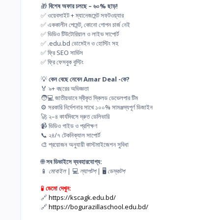
🎁
বিশেষ অফার চলছে – ৬০% ছাড়!
✅ ওয়েবসাইট + ম্যানেজমেন্ট সফটওয়্যার
✅ এককালীন পেমেন্ট, কোনো গোপন চার্জ নেই
✅ ভিডিও টিউটোরিয়াল ও লাইভ সাপোর্ট
✅ .edu.bd ডোমেইন ও হোস্টিং সহ
✅ ফ্রি SEO সার্ভিস
✅ ফ্রি ফেসবুক বুস্টিং
💡
কেন বেছে নেবেন Amar Deal -কে?
🏅 ৯+ বছরের অভিজ্ঞতা
🧑💻 জাতীয়ভাবে স্বীকৃত স্কিলড ডেভেলপার টিম
⚙️ সরকারি নির্দেশনার সাথে ১০০% সামঞ্জস্যপূর্ণ ডিজাইন
🚀 ২–৪ কার্যদিবসে দ্রুত ডেলিভারি
📹 ভিডিও গাইড ও প্রশিক্ষণ
📞 ২৪/৭ টেকনিক্যাল সাপোর্ট
🎨 প্রয়োজন অনুযায়ী কাস্টমাইজেশন সুবিধা
🌐
সব ডিভাইসে ব্যবহারযোগ্য:
📱
মোবাইল
| 💻
ল্যাপটপ
| 🖥️
ডেস্কটপ
🧪
ডেমো দেখুন:
🔗
https://kscagk.edu.bd/
🔗
https://bogurazillaschool.edu.bd/