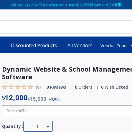
এক অর্ডারে ৩০০০ টাকার অধিক অর্ডার করলেই ডেলিভারী চার্জ সম্পূর্ণ ফ্রী !!!
d
Discounted Products
All Vendors
Vendor Zone
Dynamic Website & School Manageme
Software
(0)
0
Reviews
0
Orders
0
Wish Listed
৳12,000
৳15,000
-৳3,000
রিসেলার প্রাইস
-
+
Quantity :