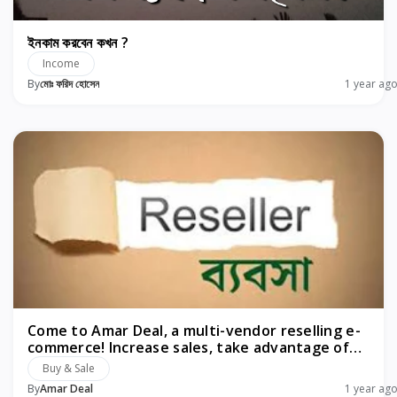
ইনকাম করবেন কখন ?
Income
By
মোঃ ফরিদ হোসেন
1 year ag
Come to Amar Deal, a multi-vendor reselling e-
commerce! Increase sales, take advantage of
profits!
Buy & Sale
By
Amar Deal
1 year ag