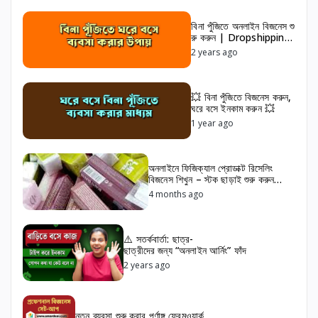
বিনা পুঁজিতে অনলাইন বিজনেস শু
রু করুন | Dropshipping
& Reselling Platform
2 years ago
Bangladesh
💥 বিনা পুঁজিতে বিজনেস করুন,
ঘরে বসে ইনকাম করুন 💥
1 year ago
অনলাইনে ফিজিক্যাল প্রোডাক্ট রিসেলিং
বিজনেস শিখুন – স্টক ছাড়াই শুরু করুন
লাভজনক ব্যবসা
4 months ago
⚠️ সতর্কবার্তা: ছাত্র-
ছাত্রীদের জন্য “অনলাইন আর্নিং” ফাঁদ
2 years ago
নতুন ব্যবসা শুরু করার পূর্ণাঙ্গ ফ্রেমওয়ার্ক