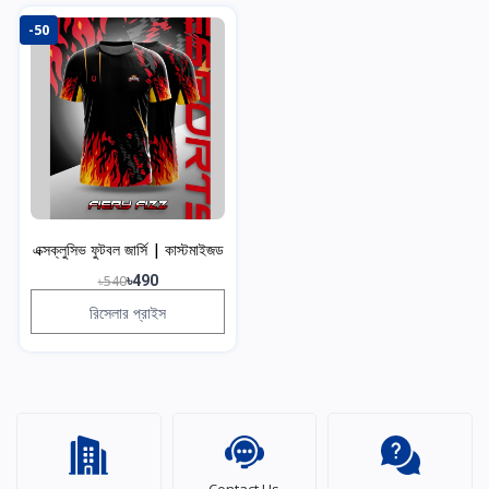
-50
এক্সক্লুসিভ ফুটবল জার্সি | কাস্টমাইজড
৳540
৳490
রিসেলার প্রাইস