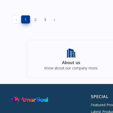
‹
1
2
3
›
About us
Know about our company more.
SPECIAL
Featured Pro
Latest Produ