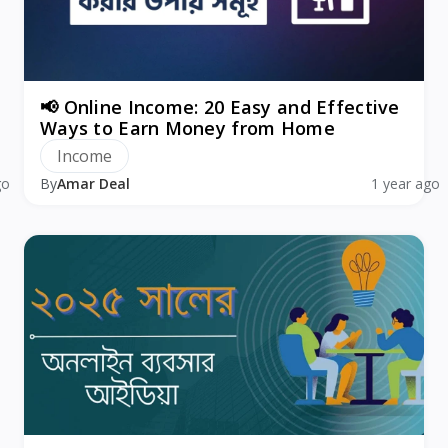
📢 Online Income: 20 Easy and Effective
Ways to Earn Money from Home
Income
go
By
Amar Deal
1 year ago