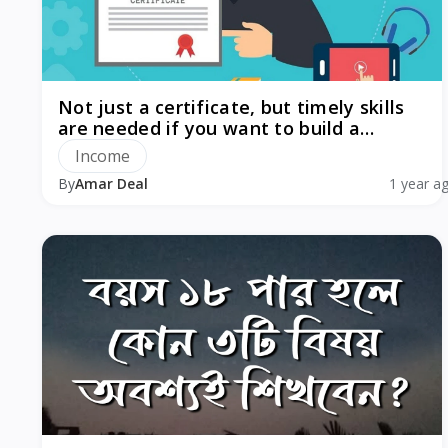
Not just a certificate, but timely skills
are needed if you want to build a
career!
Income
By
Amar Deal
1 year a