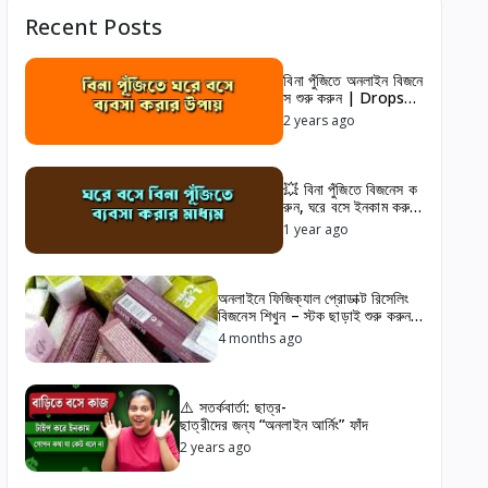
Recent Posts
বিনা পুঁজিতে অনলাইন বিজনে
স শুরু করুন | Dropshi
pping & Reselling
2 years ago
Platform Banglade
sh
💥 বিনা পুঁজিতে বিজনেস ক
রুন, ঘরে বসে ইনকাম করুন
💥
1 year ago
অনলাইনে ফিজিক্যাল প্রোডাক্ট রিসেলিং
বিজনেস শিখুন – স্টক ছাড়াই শুরু করুন
লাভজনক ব্যবসা
4 months ago
⚠️ সতর্কবার্তা: ছাত্র-
ছাত্রীদের জন্য “অনলাইন আর্নিং” ফাঁদ
2 years ago