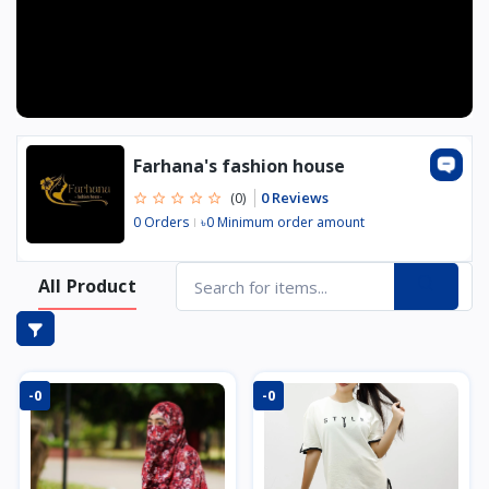
Farhana's fashion house
0 Reviews
(0)
0 Orders
৳0 Minimum order amount
All Product
-0
-0